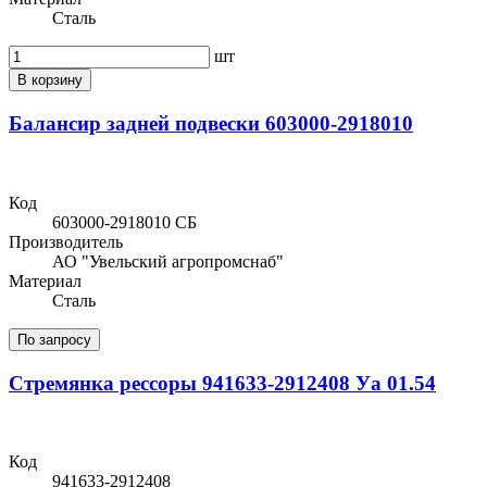
Сталь
шт
В корзину
Балансир задней подвески 603000-2918010
Код
603000-2918010 СБ
Производитель
АО "Увельский агропромснаб"
Материал
Сталь
По запросу
Стремянка рессоры 941633-2912408 Уа 01.54
Код
941633-2912408