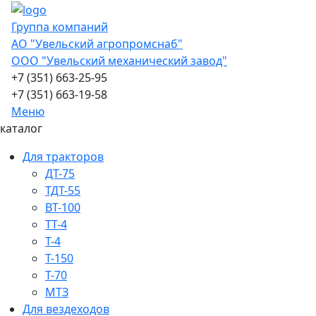
Группа компаний
АО "Увельский агропромснаб"
ООО "Увельский механический завод"
+7 (351) 663-25-95
+7 (351) 663-19-58
Меню
каталог
Для тракторов
ДТ-75
ТДТ-55
ВТ-100
ТТ-4
Т-4
Т-150
Т-70
МТЗ
Для вездеходов