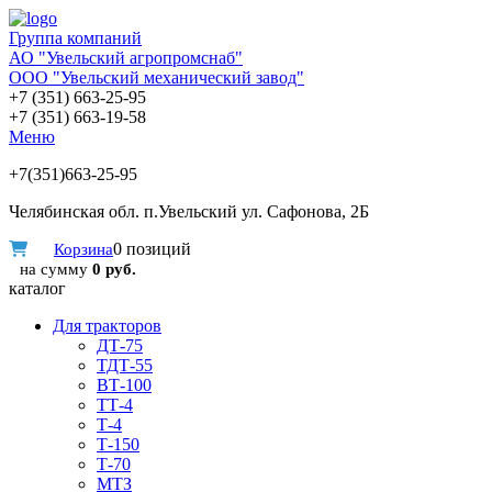
Группа компаний
АО "Увельский агропромснаб"
ООО "Увельский механический завод"
+7 (351) 663-25-95
+7 (351) 663-19-58
Меню
+7(351)663-25-95
Челябинская обл. п.Увельский ул. Сафонова, 2Б
0 позиций
Корзина
на сумму
0 руб.
каталог
Для тракторов
ДТ-75
ТДТ-55
ВТ-100
ТТ-4
Т-4
Т-150
Т-70
МТЗ