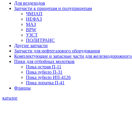
Для вездеходов
Запчасти к прицепам и полуприцепам
ЧМЗАП
НЕФАЗ
МАЗ
BPW
УЗСТ
ПОЛИТРАНС
Другие запчасти
Запчасти для нефтегазового оборудования
Комплектующие и запасные части для железнодорожного
Пики для отбойных молотков
Пика острая П-11
Пика зубило П-31
Пика зубило ИП-4126
Пика лопатка П-41
Фланцы
каталог