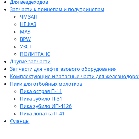
Для вездеходов
Запчасти к прицепам и полуприцепам
ЧМЗАП
НЕФАЗ
МАЗ
BPW
УЗСТ
ПОЛИТРАНС
Другие запчасти
Запчасти для нефтегазового оборудования
Комплектующие и запасные части для железнодоро
Пики для отбойных молотков
Пика острая П-11
Пика зубило П-31
Пика зубило ИП-4126
Пика лопатка П-41
Фланцы