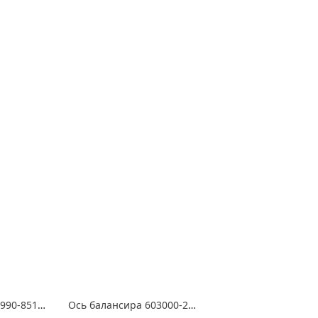
Брус отбойный 9990-8510010-10 СБ УА 05.26СБ
Ось балансира 603000-2918052