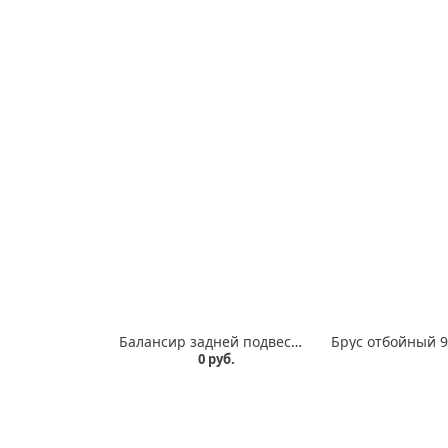
Балансир задней подвески 99858-2918010-01
0 руб.