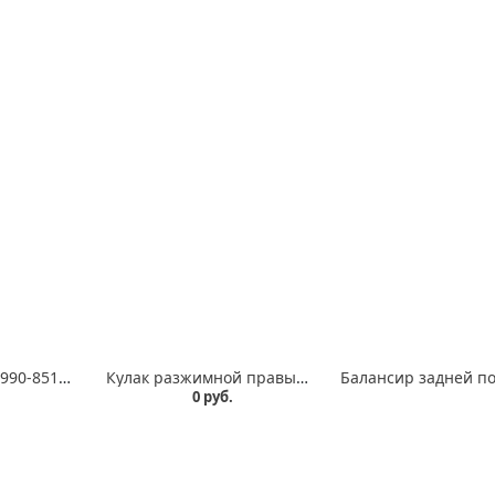
Брус отбойный 9990-8510010-10 СБ УА 05.26СБ
Кулак разжимной правый 5202-35021110-03
0 руб.