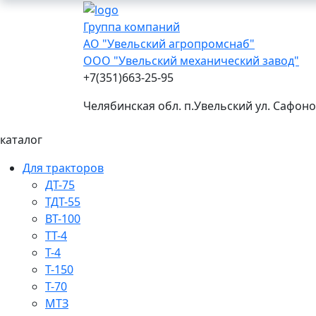
Группа компаний
АО "Увельский агропромснаб"
ООО "Увельский механический завод"
+7(351)663-25-95
Челябинская обл. п.Увельский ул. Сафоно
каталог
Для тракторов
ДТ-75
ТДТ-55
ВТ-100
ТТ-4
Т-4
Т-150
Т-70
МТЗ