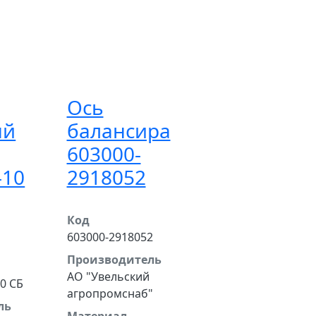
Ось
ый
балансира
603000-
-10
2918052
Код
603000-2918052
Производитель
АО "Увельский
0 СБ
агропромснаб"
ль
Материал