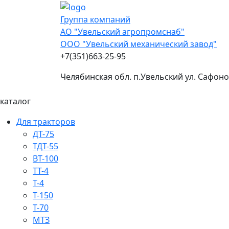
Группа компаний
АО "Увельский агропромснаб"
ООО "Увельский механический завод"
+7(351)663-25-95
Челябинская обл. п.Увельский ул. Сафоно
каталог
Для тракторов
ДТ-75
ТДТ-55
ВТ-100
ТТ-4
Т-4
Т-150
Т-70
МТЗ