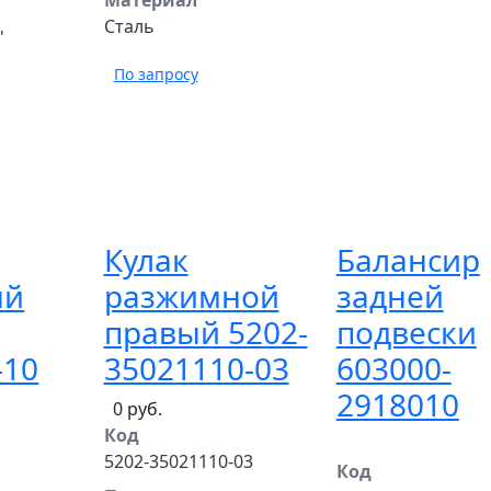
Сталь
"
По запросу
Кулак
Балансир
ый
разжимной
задней
правый 5202-
подвески
-10
35021110-03
603000-
2918010
0 руб.
Код
5202-35021110-03
Код