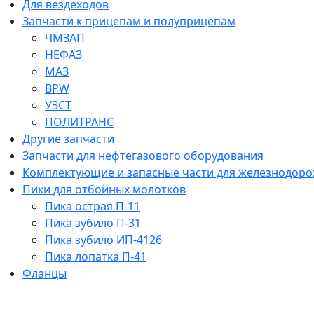
Для вездеходов
Запчасти к прицепам и полуприцепам
ЧМЗАП
НЕФАЗ
МАЗ
BPW
УЗСТ
ПОЛИТРАНС
Другие запчасти
Запчасти для нефтегазового оборудования
Комплектующие и запасные части для железнодоро
Пики для отбойных молотков
Пика острая П-11
Пика зубило П-31
Пика зубило ИП-4126
Пика лопатка П-41
Фланцы