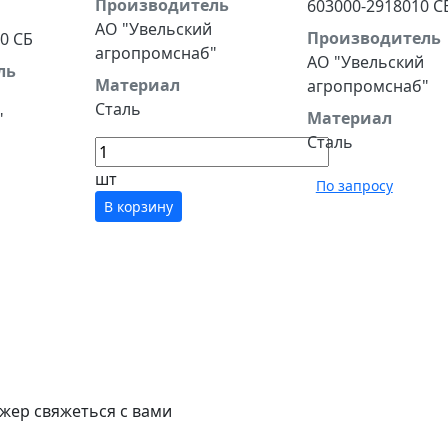
Производитель
603000-2918010 С
АО "Увельский
Производитель
0 СБ
агропромснаб"
АО "Увельский
ль
Материал
агропромснаб"
Сталь
Материал
"
Сталь
шт
По запросу
В корзину
жер свяжеться с вами