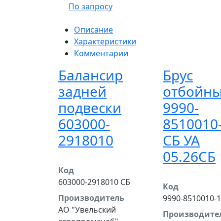
По запросу
Описание
Характеристики
Комментарии
Балансир
Брус
задней
отбойн
подвески
9990-
603000-
8510010
2918010
СБ УА
05.26СБ
Код
603000-2918010 СБ
Код
Производитель
9990-8510010-1
АО "Увельский
Производите