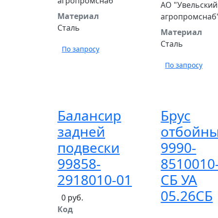
агропромснаб"
АО "Увельский
Материал
агропромснаб
Сталь
Материал
Сталь
По запросу
По запросу
Балансир
Брус
задней
отбойн
подвески
9990-
99858-
8510010
2918010-01
СБ УА
05.26СБ
0 руб.
Код