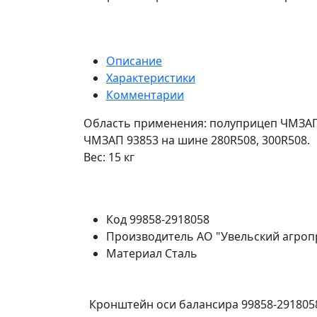
Описание
Характеристики
Комментарии
Область применения: полуприцеп ЧМЗАП
ЧМЗАП 93853 на шине 280R508, 300R508.
Вес: 15 кг
Код
99858-2918058
Производитель
АО "Увельский агро
Материал
Сталь
Кронштейн оси балансира 99858-291805