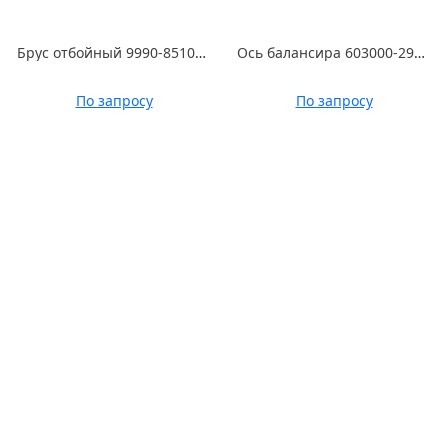
Брус отбойный 9990-8510010-10 СБ УА 05.26СБ
Ось балансира 603000-2918052
По запросу
По запросу