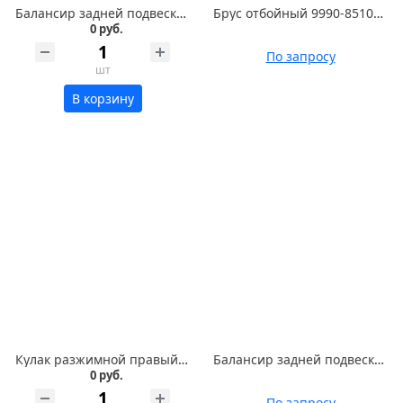
Балансир задней подвески 99858-2918010-01
Брус отбойный 9990-8510010-10 СБ УА 05.26СБ
0 руб.
По запросу
шт
В корзину
Кулак разжимной правый 5202-35021110-03
Балансир задней подвески 603000-2918010
0 руб.
По запросу