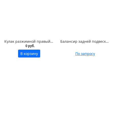
Кулак разжимной правый 130-350110
Балансир задней подвески 603000-2918010
0 руб.
В корзину
По запросу