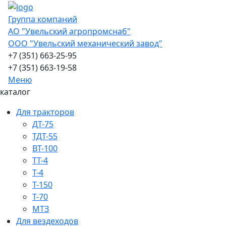
Группа компаний
АО "Увельский агропромснаб"
ООО "Увельский механический завод"
+7 (351) 663-25-95
+7 (351) 663-19-58
Меню
каталог
Для тракторов
ДТ-75
ТДТ-55
ВТ-100
ТТ-4
Т-4
Т-150
Т-70
МТЗ
Для вездеходов