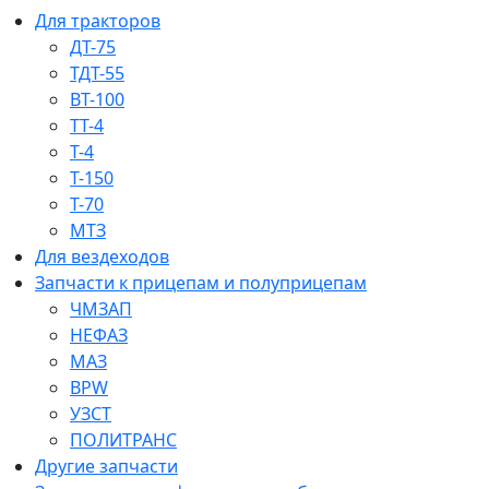
Для тракторов
ДТ-75
ТДТ-55
ВТ-100
ТТ-4
Т-4
Т-150
Т-70
МТЗ
Для вездеходов
Запчасти к прицепам и полуприцепам
ЧМЗАП
НЕФАЗ
МАЗ
BPW
УЗСТ
ПОЛИТРАНС
Другие запчасти